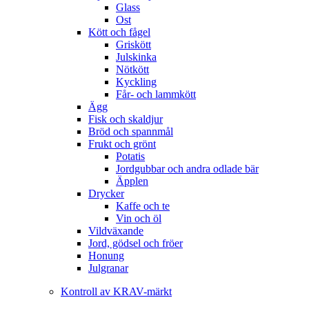
Glass
Ost
Kött och fågel
Griskött
Julskinka
Nötkött
Kyckling
Får- och lammkött
Ägg
Fisk och skaldjur
Bröd och spannmål
Frukt och grönt
Potatis
Jordgubbar och andra odlade bär
Äpplen
Drycker
Kaffe och te
Vin och öl
Vildväxande
Jord, gödsel och fröer
Honung
Julgranar
Kontroll av KRAV-märkt