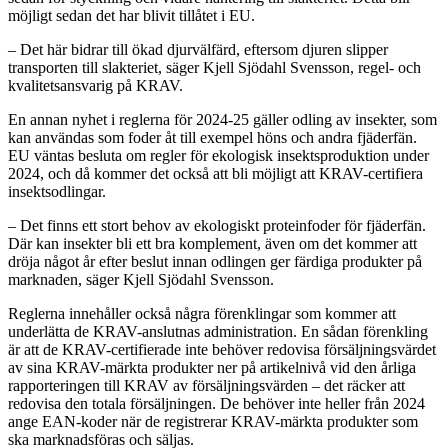
möjligt sedan det har blivit tillåtet i EU.
– Det här bidrar till ökad djurvälfärd, eftersom djuren slipper
transporten till slakteriet, säger Kjell Sjödahl Svensson, regel- och
kvalitetsansvarig på KRAV.
En annan nyhet i reglerna för 2024-25 gäller odling av insekter, som
kan användas som foder åt till exempel höns och andra fjäderfän.
EU väntas besluta om regler för ekologisk insektsproduktion under
2024, och då kommer det också att bli möjligt att KRAV-certifiera
insektsodlingar.
– Det finns ett stort behov av ekologiskt proteinfoder för fjäderfän.
Där kan insekter bli ett bra komplement, även om det kommer att
dröja något år efter beslut innan odlingen ger färdiga produkter på
marknaden, säger Kjell Sjödahl Svensson.
Reglerna innehåller också några förenklingar som kommer att
underlätta de KRAV-anslutnas administration. En sådan förenkling
är att de KRAV-certifierade inte behöver redovisa försäljningsvärdet
av sina KRAV-märkta produkter ner på artikelnivå vid den årliga
rapporteringen till KRAV av försäljningsvärden – det räcker att
redovisa den totala försäljningen. De behöver inte heller från 2024
ange EAN-koder när de registrerar KRAV-märkta produkter som
ska marknadsföras och säljas.