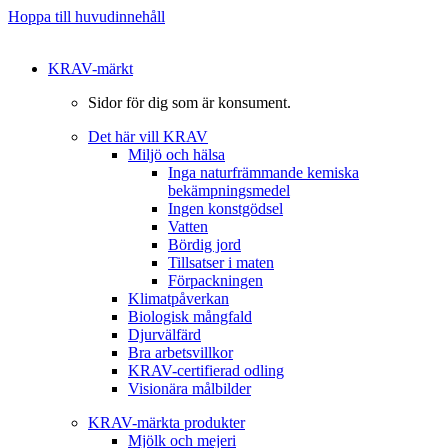
Hoppa till huvudinnehåll
KRAV-märkt
Sidor för dig som är konsument.
Det här vill KRAV
Miljö och hälsa
Inga naturfrämmande kemiska
bekämpningsmedel
Ingen konstgödsel
Vatten
Bördig jord
Tillsatser i maten
Förpackningen
Klimatpåverkan
Biologisk mångfald
Djurvälfärd
Bra arbetsvillkor
KRAV-certifierad odling
Visionära målbilder
KRAV-märkta produkter
Mjölk och mejeri