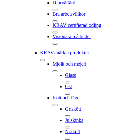
Djurvälfärd
Bra arbetsvillkor
KRAV-certifierad odling
Visionära målbilder
KRAV-märkta produkter
Mjölk och mejeri
Glass
Ost
Kött och fågel
Griskött
Julskinka
Nötkött