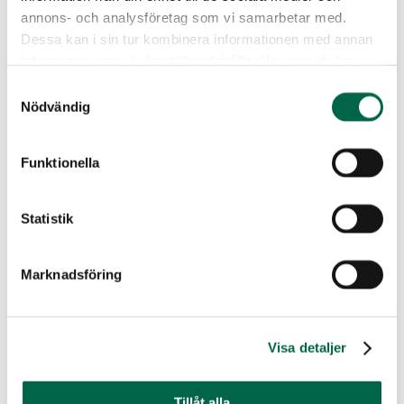
Beställ material i KRAVs webbshop
annons- och analysföretag som vi samarbetar med.
Varumärkesmanual
Dessa kan i sin tur kombinera informationen med annan
information som du har tillhandahållit eller som de har
Nytt konsumentdirektiv stärker KRAV
samlat in när du har använt deras tjänster.
Samtyckesval
Nödvändig
Utbildningar
Funktionella
Mitt KRAV – Logga in
Erbjudanden
Statistik
Aktuellt
Marknadsföring
Här finns det senaste om KRAV-märkt.
Nyheter
Visa detaljer
Reportage
Tillåt alla