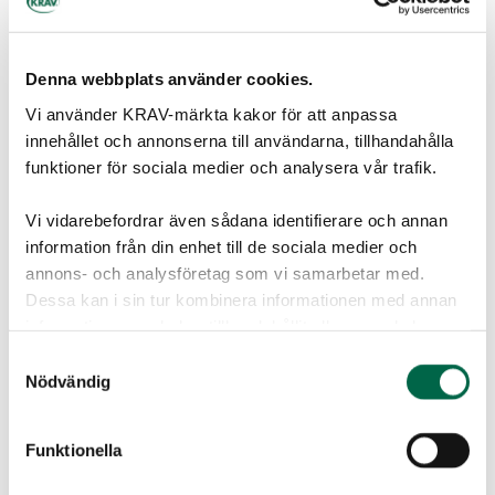
Jord, gödsel och fröer
Honung
Denna webbplats använder cookies.
Julgranar
Vi använder KRAV-märkta kakor för att anpassa
innehållet och annonserna till användarna, tillhandahålla
funktioner för sociala medier och analysera vår trafik.
Kontroll av KRAV-märkt
Vi vidarebefordrar även sådana identifierare och annan
Hitta KRAV-märkt
information från din enhet till de sociala medier och
Gårdsbutiker
annons- och analysföretag som vi samarbetar med.
Dessa kan i sin tur kombinera informationen med annan
Sommarmat
information som du har tillhandahållit eller som de har
Påskmat
samlat in när du har använt deras tjänster.
Samtyckesval
Nödvändig
Julmat
Restauranger
Funktionella
Regler