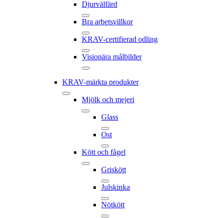
Djurvälfärd
Bra arbetsvillkor
KRAV-certifierad odling
Visionära målbilder
KRAV-märkta produkter
Mjölk och mejeri
Glass
Ost
Kött och fågel
Griskött
Julskinka
Nötkött