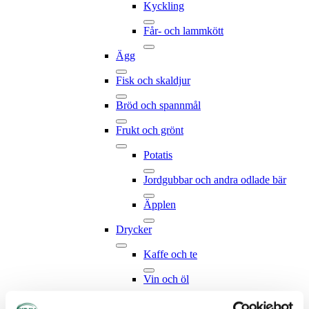
Kyckling
Får- och lammkött
Ägg
Fisk och skaldjur
Bröd och spannmål
Frukt och grönt
Potatis
Jordgubbar och andra odlade bär
Äpplen
Drycker
Kaffe och te
Vin och öl
Vildväxande