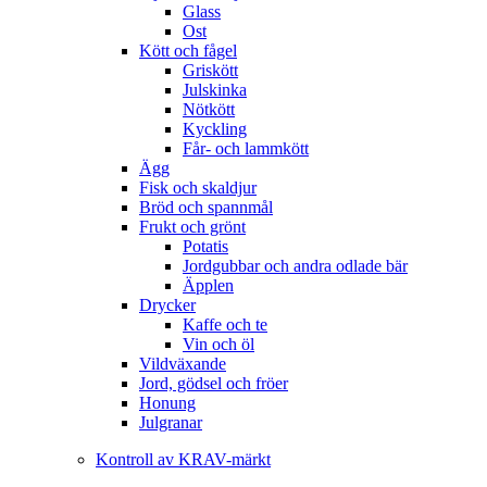
Glass
Ost
Kött och fågel
Griskött
Julskinka
Nötkött
Kyckling
Får- och lammkött
Ägg
Fisk och skaldjur
Bröd och spannmål
Frukt och grönt
Potatis
Jordgubbar och andra odlade bär
Äpplen
Drycker
Kaffe och te
Vin och öl
Vildväxande
Jord, gödsel och fröer
Honung
Julgranar
Kontroll av KRAV-märkt