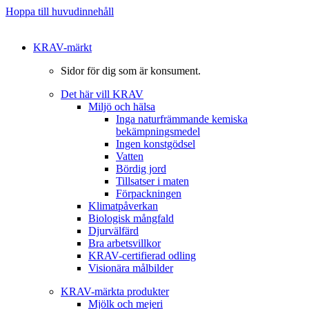
Hoppa till huvudinnehåll
KRAV-märkt
Sidor för dig som är konsument.
Det här vill KRAV
Miljö och hälsa
Inga naturfrämmande kemiska
bekämpningsmedel
Ingen konstgödsel
Vatten
Bördig jord
Tillsatser i maten
Förpackningen
Klimatpåverkan
Biologisk mångfald
Djurvälfärd
Bra arbetsvillkor
KRAV-certifierad odling
Visionära målbilder
KRAV-märkta produkter
Mjölk och mejeri